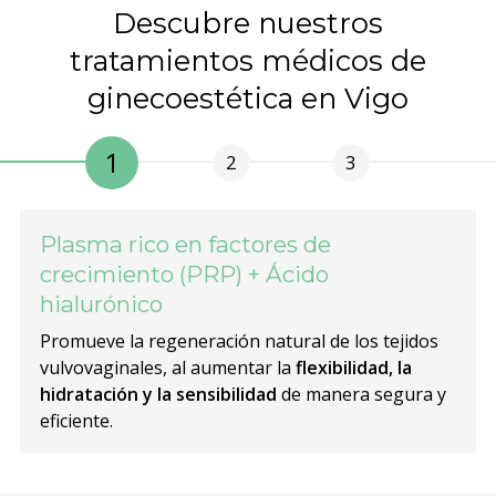
Descubre nuestros
tratamientos médicos de
ginecoestética en Vigo
1
2
3
a rico en factores de
Infiltrac
miento (PRP) + Ácido
Esta cirugía
rónico
comodidad y
recuperar e
e la regeneración natural de los tejidos
ginales, al aumentar la
flexibilidad, la
ción y la sensibilidad
de manera segura y
e.