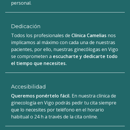
personal.
Dedicación
Todos los profesionales de
Clínica Camelias
nos
implicamos al máximo con cada una de nuestras
pacientes, por ello, nuestras ginecólogas en Vigo
se comprometen a
escucharte y dedicarte todo
el tiempo que necesites.
Accesibilidad
Queremos ponértelo fácil.
En nuestra clínica de
DOLOR EN LA INGLE EN
ginecología en Vigo podrás pedir tu cita siempre
EMBARAZO DE 8 MESES, ¿POR
que lo necesites por teléfono en el horario
QUÉ?
habitual o 24 h a través de la cita online.
En Clínica Camelias sabemos que el