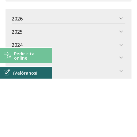
2026
2025
2024
Pedir cita
2023
online
2022
¡Valóranos!
2021
2020
2018