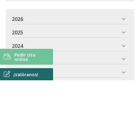
2026
2025
2024
Pedir cita
2023
online
2022
¡Valóranos!
2021
2020
2018