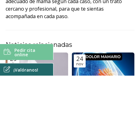
adecuado de mama según cada caso, con un trato
cercano y profesional, para que te sientas
acompañada en cada paso.
Noticias relacionadas
Pedir cita
online
29
24
abr
nov
¡Valóranos!
Quistes mamarios: ¿qué son
Dolor de mama: cuándo es
y cómo se manejan?
normal y cuándo consultar.
Patología mamaria
Patología mamaria
29
18