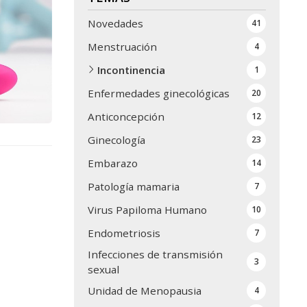
Novedades
41
Menstruación
4
Incontinencia
1
Enfermedades ginecológicas
20
Anticoncepción
12
Ginecología
23
Embarazo
14
Patología mamaria
7
Virus Papiloma Humano
10
Endometriosis
7
Infecciones de transmisión
3
sexual
Unidad de Menopausia
4