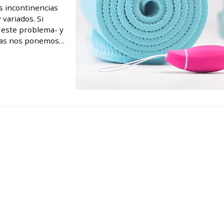
s incontinencias
variados. Si
r este problema- y
lias nos ponemos a
rgencia Una de las incontinencias urin...