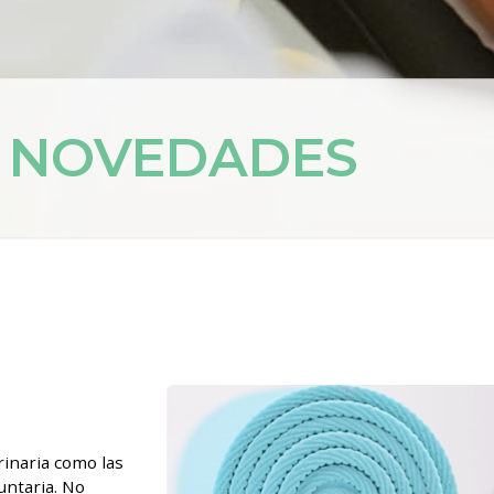
Y NOVEDADES
inaria como las
untaria. No