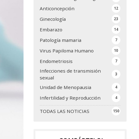
Anticoncepción
12
Ginecología
23
Embarazo
14
Patología mamaria
7
Virus Papiloma Humano
10
Endometriosis
7
Infecciones de transmisión
3
sexual
Unidad de Menopausia
4
Infertilidad y Reproducción
4
TODAS LAS NOTICIAS
150