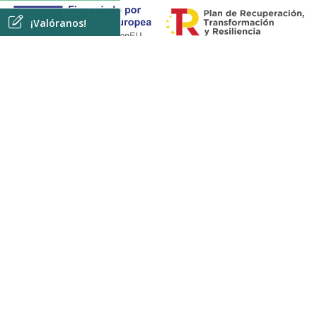
¡Valóranos!
Financiado por la Unión Europea - NextGenerationEU. Sin
embargo, los puntos de vista y las opiniones expresadas son
únicamente los del autor o autores y no reflejan
necesariamente los de la Unión Europea o la Comisión
Europea. Ni la Unión Europea ni la Comisión Europea pueden
ser consideradas responsables de las mismas.
Clínica Camelias
Dirección:
Pza. América, 2, Portal de oficinas - 36211 - Vigo
(Pontevedra)
Teléfono:
986 238 487
-
640 500 251
E-mail:
info@clinicacamelias.com