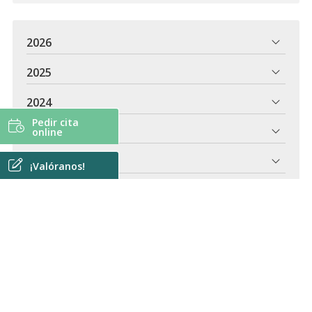
2026
2025
2024
Pedir cita
2023
online
2022
¡Valóranos!
2021
2020
2018