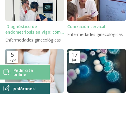
Diagnóstico de
Conización cervical
endometriosis en Vigo: cómo
Enfermedades ginecológicas
detectarla con ecografía
Enfermedades ginecológicas
ginecológica.
5
17
ago
jun
Pedir cita
online
¡Valóranos!
Cada vez que tomo
Autovacuna para cándida
antibiótico me salen hongos
vaginal de repetición
vaginales, ¿qué puedo
Enfermedades ginecológicas
Enfermedades ginecológicas
hacer?