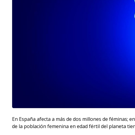
En España afecta a más de dos millones de féminas; en e
de la población femenina en edad fértil del planeta tie