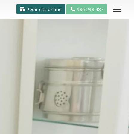
Pedir cita online
986 238 487