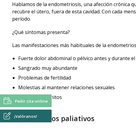
Hablamos de la endometriosis, una afección crónica qu
recubre el útero, fuera de esta cavidad. Con cada mens
período.
¿Qué síntomas presenta?
Las manifestaciones más habituales de la endometrios
Fuerte dolor abdominal o pélvico antes y durante el
Sangrado muy abundante
Problemas de fertilidad
Molestias al mantener relaciones sexuales
Náuseas o vómitos
Pedir cita online
Tratamientos paliativos
¡Valóranos!
Existen distintos tratamientos para paliar los síntoma