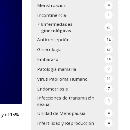
Menstruación
4
Incontinencia
1
Enfermedades
20
ginecológicas
Anticoncepción
12
Ginecología
23
Embarazo
14
Patología mamaria
7
Virus Papiloma Humano
10
Endometriosis
7
Infecciones de transmisión
3
sexual
Unidad de Menopausia
4
 y el 15%
Infertilidad y Reproducción
4