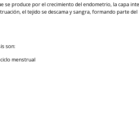
e se produce por el crecimiento del endometrio, la capa int
truación, el tejido se descama y sangra, formando parte del
is son:
 ciclo menstrual
s de la endometriosis, como antiinflamatorios o anticoncept