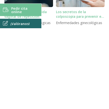
Pedir cita
Autovacuna para cándida
Los secretos de la
online
vaginal de repetición
colposcopia para prevenir el
cáncer de cuello uterino
Enfermedades ginecológicas
Enfermedades ginecológicas
¡Valóranos!
TEMAS
¡COMPÁRTELO!
2026
2025