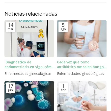
Noticias relacionadas
14
5
mar
ago
Diagnóstico de
Cada vez que tomo
endometriosis en Vigo: cómo
antibiótico me salen hongos
detectarla con ecografía
vaginales, ¿qué puedo
Enfermedades ginecológicas
Enfermedades ginecológicas
ginecológica.
hacer?
17
1
jun
abr