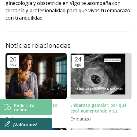
ginecología y obstetricia en Vigo te acompaña con
cercanía y profesionalidad para que vivas tu embarazo
con tranquilidad.
Noticias relacionadas
26
24
nov
ago
Ansiedad en el embarazo:
Embarazo gemelar: por qué
Pedir cita
online
cómo gestionarla
está aumentando y su
importancia.
Embarazo
Embarazo
¡Valóranos!
7
7