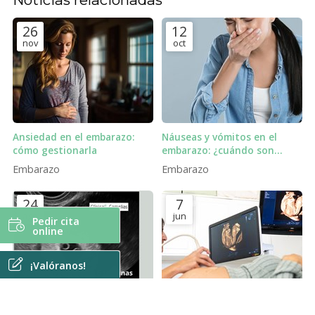
26
12
nov
oct
Ansiedad en el embarazo:
Náuseas y vómitos en el
cómo gestionarla
embarazo: ¿cuándo son
normales y cuándo
Embarazo
Embarazo
consultar?
24
7
ago
jun
Pedir cita
online
¡Valóranos!
Embarazo gemelar: por qué
¿Cuándo se puede saber el