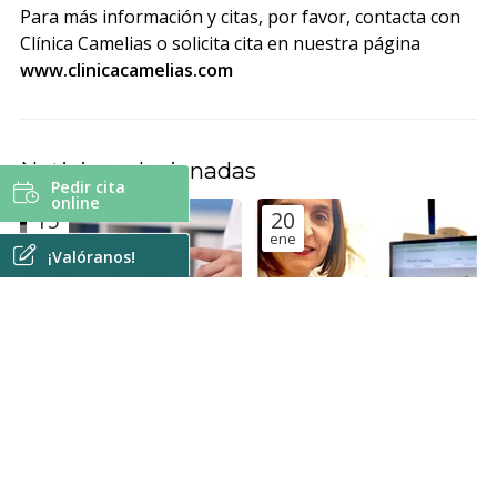
Para más información y citas, por favor, contacta con
Clínica Camelias o solicita cita en nuestra página
www.clinicacamelias.com
Noticias relacionadas
Pedir cita
online
15
20
feb
ene
¡Valóranos!
Anillo vaginal: una
Colocación del DIU: qué es,
alternativa anticonceptiva
cómo se coloca y qué control
cómoda, de baja dosis
debes hacer.
Anticoncepción
Anticoncepción
hormonal y con buen control
del ciclo menstrual
25
29