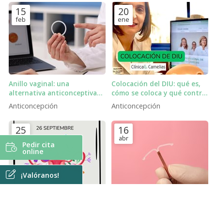
15
20
feb
ene
Anillo vaginal: una
Colocación del DIU: qué es,
alternativa anticonceptiva
cómo se coloca y qué control
cómoda, de baja dosis
debes hacer.
Anticoncepción
Anticoncepción
hormonal y con buen control
del ciclo menstrual
25
16
sep
abr
Pedir cita
online
¡Valóranos!
26 de septiembre: Día
DIU de cobre: anticoncepción
Mundial de la
sin hormonas