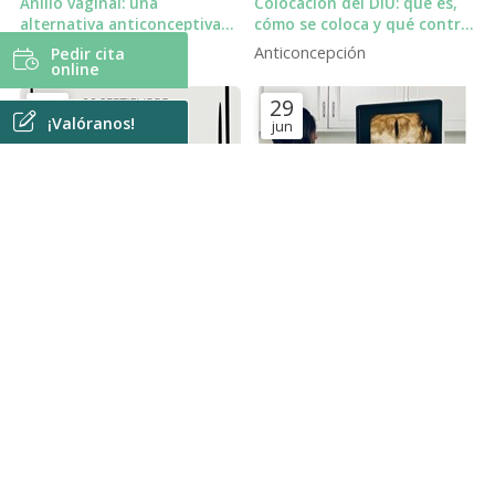
Anillo vaginal: una
Colocación del DIU: qué es,
alternativa anticonceptiva
cómo se coloca y qué control
cómoda, de baja dosis
debes hacer.
Anticoncepción
Anticoncepción
Pedir cita
hormonal y con buen control
online
del ciclo menstrual
25
29
¡Valóranos!
sep
jun
26 de septiembre: Día
¿Es siempre dolorosa la
Mundial de la
colocación del DIU?
Anticoncepción
Anticoncepción
Anticoncepción
TEMAS