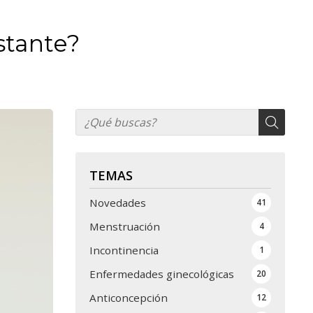
stante?
TEMAS
Novedades
41
Menstruación
4
Incontinencia
1
Enfermedades ginecológicas
20
Anticoncepción
12