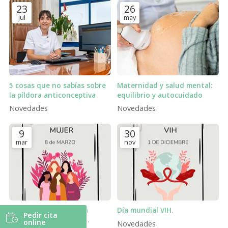
23
26
jul
may
5 cosas que no sabías sobre
Maternidad y salud mental:
la píldora anticonceptiva
equilibrio y autocuidado
Novedades
Novedades
9
30
mar
nov
Día Internacional de la
Día mundial VIH.
Pedir cita
Mujer: cuidar la salud
online
Novedades