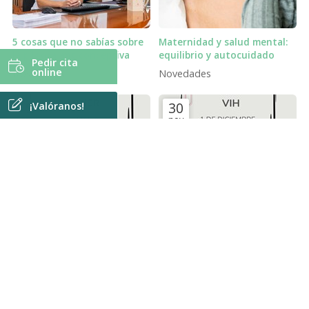
5 cosas que no sabías sobre
Maternidad y salud mental:
la píldora anticonceptiva
equilibrio y autocuidado
Pedir cita
online
Novedades
Novedades
9
30
¡Valóranos!
mar
nov
Día Internacional de la
Día mundial VIH.
Mujer: cuidar la salud
Novedades
femenina también es
Novedades
avanzar en igualdad.