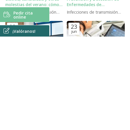
molestias del verano: cómo
Enfermedades de
evitarlas
Transmisión Sexual en
Infecciones de transmisión
Infecciones de transmisión
Pedir cita
Clínica Camelias en Vigo
online
sexual
sexual
23
23
¡Valóranos!
jul
jun
5 cosas que no sabías sobre
Endometriosis y fertilidad:
la píldora anticonceptiva
¿puedo quedarme
embarazada?
Novedades
Endometriosis
TEMAS