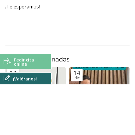
¡Te esperamos!
Noticias relacionadas
Pedir cita
online
14
14
mar
dic
¡Valóranos!
Diagnóstico de
Conización cervical
endometriosis en Vigo: cómo
Enfermedades ginecológicas
detectarla con ecografía
Enfermedades ginecológicas