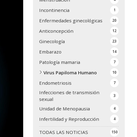
Incontinencia
1
Enfermedades ginecológicas
20
Anticoncepción
12
Ginecología
23
Embarazo
14
Patología mamaria
7
Virus Papiloma Humano
10
Endometriosis
7
Infecciones de transmisión
3
sexual
Unidad de Menopausia
4
Infertilidad y Reproducción
4
TODAS LAS NOTICIAS
150