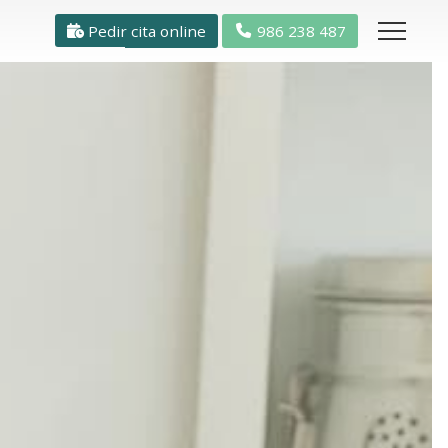
Pedir cita online
986 238 487