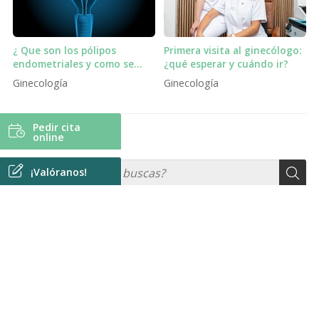
¿ Que son los pólipos
Primera visita al ginecólogo:
endometriales y como se
¿qué esperar y cuándo ir?
tratan?
Ginecología
Ginecología
Pedir cita
online
TEMAS
¡Valóranos!
¡COMPÁRTELO!
2026